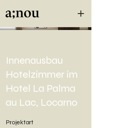
Innenausbau
Hotelzimmer im
Hotel La Palma
au Lac, Locarno
Projektart